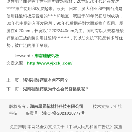
以性能全面著称于世的新型建筑板材，20世纪70年代起在发达
******推广使用和发展起来。欧美、日本、澳大利亚和中国台湾是
使用硅酸钙板朂普遍的******和地区，我国于80年代初研制成功，
80年代中期进入开发阶段，90年代后期得到大面积推广应用。厚
度在4-20mm，长宽以1220*2440mm为主。同时有以大规格硅酸
钙板加工成的装饰用硅酸钙*********，其以防火抗下陷品种多等优
势，被广泛的用于吊顶。
keyword：
湖南硅酸钙板
文章来源：
http://www.yjxckj.com/
上一页：
谈谈硅酸钙板有何不同？
下一页：
湖南硅酸钙板为什么会代替铝板呢？
版权所有：
湖南愿景新材料科技有限公司
技术支持：汇航
科技 备案号：
湘ICP备2021010777号
免责声明:本网站全力支持关于《中华人民共和国广告法》实施