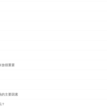
存放很重要
场的主要因素
吗？