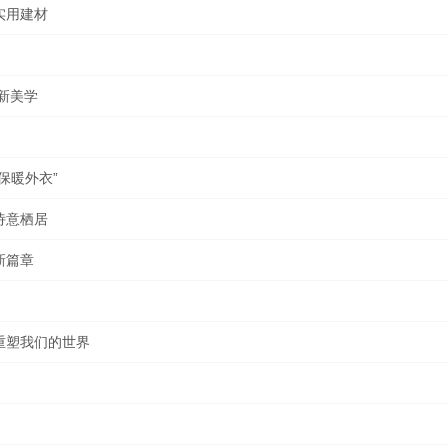
实用建材
间新美学
保暖外衣”
诗意栖居
新篇章
重塑我们的世界