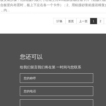
合板竖向布置时，板上下左右各一个卡件）；2、用粘接砂浆粘接岩棉复
内...
17条
首页
上一页
1
2
您还可以
给我们留言我们将在第 一时间与您联系