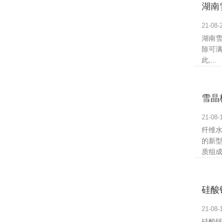
湖南
21-0
湖南雪
除可满
此,...
雪晶
21-0
纤维
的新型
质组成.
硅酸
21-0
硅酸