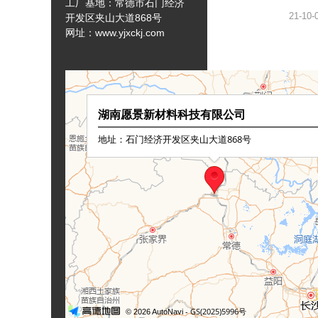
工厂基地：常德市石门经济
21-1
开发区夹山大道868号
网址：www.yjxckj.com
湖南
21-0
湖南
锯片，
除表面脏
了解
21-0
耐高
应，