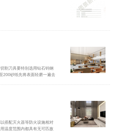
故切割刀具要特别选用钻石钨钢
至200砂纸先将表面轻磨一遍去
可以搭配灭火器等防火设施相对
使用温度范围内都具有无可匹敌