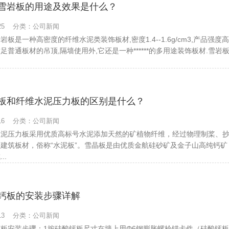
雪岩板的用途及效果是什么？
8-25 分类：公司新闻
岩板是一种高密度的纤维水泥类装饰板材,密度1.4--1.6g/cm3,产品强度高
足普通板材的吊顶,隔墙使用外,它还是一种******的多用途装饰板材.雪
板和纤维水泥压力板的区别是什么？
8-16 分类：公司新闻
水泥压力板采用优质高标号水泥添加天然的矿植物纤维，经过物理制桨、
建筑板材，俗称“水泥板”。雪晶板是由优质金航硅砂矿及金子山高纯钙
..
钙板的安装步骤详解
8-13 分类：公司新闻
钙板安装步骤：1按硅酸钙板尺寸在墙上用Φ6钢膨胀螺栓锚卡件（硅酸钙