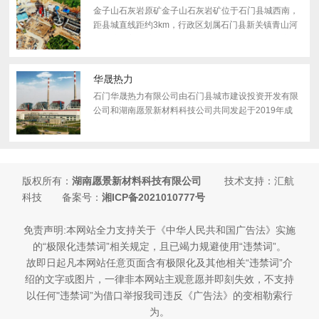
金子山石灰岩原矿金子山石灰岩矿位于石门县城西南，
距县城直线距约3km，行政区划属石门县新关镇青山河
村所辖，主要矿藏为石灰石，开采对象为三叠系下统嘉
陵江组第二段岩性段（T1j2）石灰岩矿体。矿区面积
0.1400K㎡，...
华晟热力
石门华晟热力有限公司由石门县城市建设投资开发有限
公司和湖南愿景新材料科技公司共同发起于2019年成
立。主要依托石门电厂从事集中供热设施建设、生产运
行、检修维护、热力输配、供热服务和管理、供冷服
务。
版权所有：
湖南愿景新材料科技有限公司
技术支持：汇航
科技 备案号：
湘ICP备2021010777号
免责声明:本网站全力支持关于《中华人民共和国广告法》实施
的“极限化违禁词”相关规定，且已竭力规避使用“违禁词”。
故即日起凡本网站任意页面含有极限化及其他相关“违禁词”介
绍的文字或图片，一律非本网站主观意愿并即刻失效，不支持
以任何"违禁词”为借口举报我司违反《广告法》的变相勒索行
为。