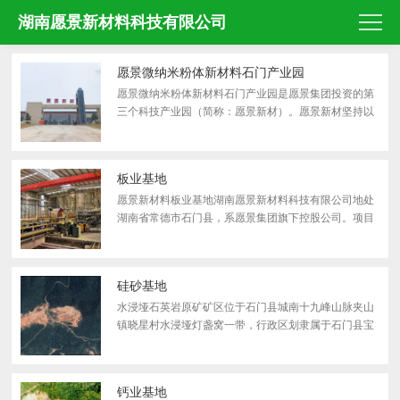
湖南愿景新材料科技有限公司
愿景微纳米粉体新材料石门产业园
愿景微纳米粉体新材料石门产业园是愿景集团投资的第
三个科技产业园（简称：愿景新材）。愿景新材坚持以
创新驱动发展的理念，与南京工业大学、重庆大学、中
南大学等科研团队加强技术研发合作，以提高资源综合
利用效率...
板业基地
愿景新材料板业基地湖南愿景新材料科技有限公司地处
湖南省常德市石门县，系愿景集团旗下控股公司。项目
投资10.5亿元，规划用地650亩，分两期建设。一期建
设投资5.6亿元，其中3亿元用于4条装配式轻质高强硅
酸钙板生产...
硅砂基地
水浸垭石英岩原矿矿区位于石门县城南十九峰山脉夹山
镇晓星村水浸垭灯盏窝一带，行政区划隶属于石门县宝
峰街道新坪社区和夹山镇晓星村。矿区距洗选厂6公
里，洗选厂距县火车北站8公里、正建的石门航运码头
也在5公里内...
钙业基地