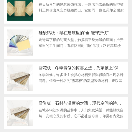
在日新月异的建筑装饰领域，一款名为雪晶板的新型材
料正凭借出众实力脱颖而出。它如同一位低调却全 能的
“空间魔法师”，以绿色环 保的基因、稳定耐 用的性能与
灵活多变的颜值，悄然改写着家装与工装的装修规则...
硅酸钙板：藏在建筑里的“全 能守护侠”
走进写字楼的明亮大堂，触摸着平整光滑的墙面；推开
家里的卫生间门，看着防潮耐 用的吊顶；路过高层楼
宇，仰望其整洁大气的外墙——你或许从 未留意，这些
默默守护我们生活与工作的建筑部分，大多藏着一位“隐
形...
雪花板：冬季装修的惊喜之选，为家披上“保暖外衣”
冬季装修，许多业主会担心材料受低温影响而出现各种
问题。但有一种名为“雪花板”的新型装饰材料，正以其
独 特的性能和美学表现，悄然改变着冬季装修的格局。
什么是雪花板？ 雪花板并非如其名般冰冷，反而因其...
雪岩板：石材与温度的对话，现代空间的诗意栖居
在城市钢筋水泥的丛林中，人们愈发渴望一种能触摸自
然、安顿心灵的材质。它不必张扬夺目，却需有内敛的
力量；它无需繁复雕饰，却应蕴含时光的质感。雪岩
板，这一悄然风靡于高 端设计与家居领域的建材新贵，