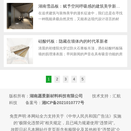
恰如其...
湖南雪晶板：赋予空间呼吸感的建筑美学新篇章
在追求建筑与装饰美学的漫长征途中，我们总是在寻找
一种既能承载自然灵性，又能表达现代设计语言的材
料。当“湖南雪晶板”这一名称悄然进入视野，它便以其
独 特的魅力，为我们开启了一扇通往纯净、灵动与静谧
空间...
硅酸钙板：隐藏在墙体内的时代革新者
清晨的初缕阳光穿过防火石膏板吊顶，洒在硅酸钙板隔
墙的肌理漆表面；早间新闻的声音在具有吸音功能的房
间内清晰回荡；办公室里，悬挂在硅酸钙板基层上的装
饰画安然度过了又一个潮湿的梅雨季节。这些现代建筑
中看...
1
2
3
4
5
版权所有：
湖南愿景新材料科技有限公司
技术支持：汇航
科技 备案号：
湘ICP备2021010777号
免责声明:本网站全力支持关于《中华人民共和国广告法》实施
的“极限化违禁词”相关规定，且已竭力规避使用“违禁词”。
故即日起凡本网站任意页面含有极限化及其他相关“违禁词”介