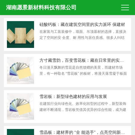
湖南愿景新材料科技有限公司
硅酸钙板：藏在建筑空间里的实力派环 保建材
在家装与工装装修中，墙面、吊顶基材的选择，直接决
定了空间的安 全度、耐 用性与居住质感。很多人纠结
于传统板材易受潮、不防火、易变形等问题，其实一款
低调却全 能的建材，早已广泛应用于各类建筑场景，它
就是...
方寸藏雪韵，百变雪花板：藏在日常里的实用建材
冬日漫天飘舞的雪花是自然馈赠的美景，而建材市场
里，有一种取名 “雪花板” 的板材，将漫天落雪凝于板面
纹路，凭借颜值与扎实性能，悄然走进建筑、家装、工
业制造等诸多场景，成为现代建设里随处可见的多面能
手...
雪岩板：新型绿色建材的应用与发展
在建筑行业向绿色化、效率化转型的过程中，新型装饰
建材不断涌现，雪岩板凭借其优异的综合性能，成为建
筑装饰领域的热门选择。它以天 然矿物质为核心原料，
经过特 殊工艺加工而成，兼具装饰性与实用性，广泛应
用...
雪晶板：建材界的 “全 能选手”，点亮空间新美学