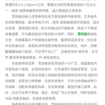
度通常在1.6-1.8g/cm³之间，重量仅为同等厚度砖墙的十五分之
一，能有 效降低建筑结构荷载，减少基础及主体造价。
雪岩板的核心优势体现在多方面性能的均衡表现。它具备良
好的防潮性能，吸水率低于5%，能有 效抵御潮湿环境侵蚀，适合
在多雨、潮湿地区使用；防火性能达到不燃标准，高温下不释放
有毒烟雾，可为建筑提供可靠的防火保护。同时，
雪岩板
耐候性
出色，长期暴露在户外能抵抗紫外线、酸雨和温差变化，经过多
年自然老化后，表面色泽和强度仍能保持良好状态。此外，其耐
酸碱腐蚀能力较强，可应用于化工厂、实验室等特 殊环境，且无
甲 醛等有害物质释放，环 保性能突出。
凭借多样的优势，雪岩板的应用场景十分广泛，涵盖建筑内
外装饰多个领域。在室内装饰中，它常被用于电视背景墙、文化
墙、室内墙板，其清水混凝土风格的质感的能营造简约高 级的空
间氛围，深受设计师青睐；在室外装饰中，可作为外墙板材和户
外墙板，适配各类建筑风格，且安装便捷，能提升施工效率。此
外，它还可应用于商场、酒店、发电厂等公共场所，同时也能作
为高 档家具板材，实现多场景复用。
随着建筑行业的不断升级，雪岩板的发展也呈现出多元化趋